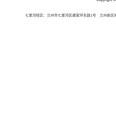
七里河校区：兰州市七里河区龚家坪东路1号 兰州新区校区：兰